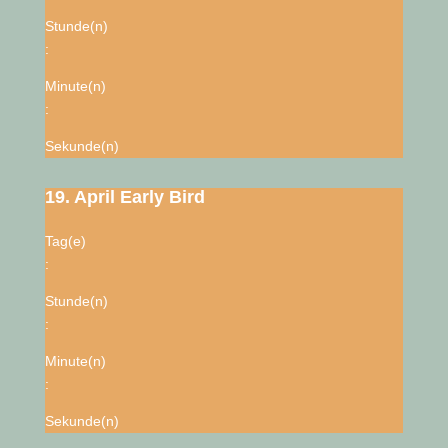
Stunde(n)
:
Minute(n)
:
Sekunde(n)
19. April Early Bird
Tag(e)
:
Stunde(n)
:
Minute(n)
:
Sekunde(n)