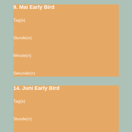
9. Mai Early Bird
Tag(e)
:
Stunde(n)
:
Minute(n)
:
Sekunde(n)
14. Juni Early Bird
Tag(e)
:
Stunde(n)
: