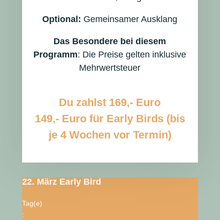
Optional:
Gemeinsamer Ausklang
Das Besondere bei diesem
Programm
: Die Preise gelten inklusive
Mehrwertsteuer
Du zahlst
169,-
Euro
149,-
Euro für Early Birds (bis
je 4 Wochen vor Termin)
22. März Early Bird
Tag(e)
: